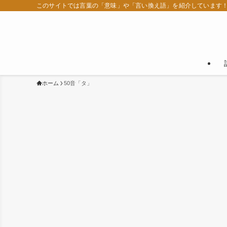
このサイトでは言葉の「意味」や「言い換え語」を紹介しています
ホーム
50音「タ」