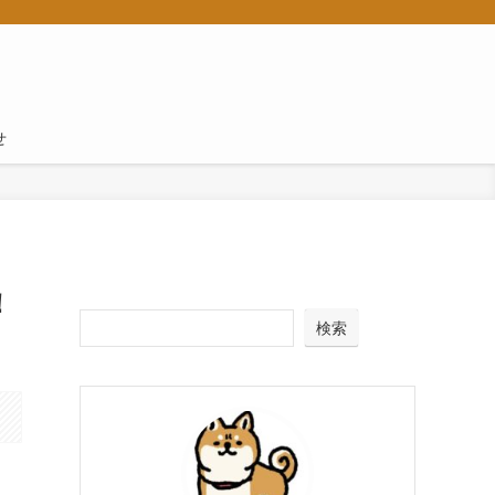
せ
！
検索