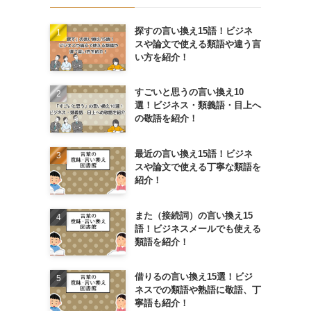
探すの言い換え15語！ビジネ
スや論文で使える類語や違う言
い方を紹介！
すごいと思うの言い換え10
選！ビジネス・類義語・目上へ
の敬語を紹介！
最近の言い換え15語！ビジネ
スや論文で使える丁寧な類語を
紹介！
また（接続詞）の言い換え15
語！ビジネスメールでも使える
類語を紹介！
借りるの言い換え15選！ビジ
ネスでの類語や熟語に敬語、丁
寧語も紹介！