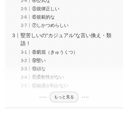
④公式な
⑤規律正しい
⑥規範的な
⑦しかつめらしい
堅苦しいの”カジュアル”な言い換え・類
語！
⑧窮屈（きゅうくつ）
⑨堅い
⑩頑な
⑪柔軟性がない
⑫融通が利かない
もっと見る