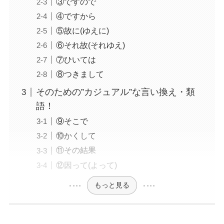
③ですので
④ですから
⑤故に(ゆえに)
⑥それ故(それゆえ)
⑦ひいては
⑧つきまして
そのための”カジュアル”な言い換え・類
語！
⑨そこで
⑩かくして
⑪その結果
⑫因って(よって)
もっと見る