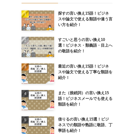
探すの言い換え15語！ビジネ
スや論文で使える類語や違う言
い方を紹介！
すごいと思うの言い換え10
選！ビジネス・類義語・目上へ
の敬語を紹介！
最近の言い換え15語！ビジネ
スや論文で使える丁寧な類語を
紹介！
また（接続詞）の言い換え15
語！ビジネスメールでも使える
類語を紹介！
借りるの言い換え15選！ビジ
ネスでの類語や熟語に敬語、丁
寧語も紹介！