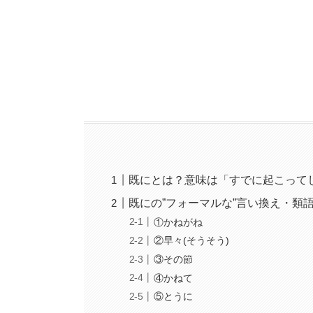
既にとは？意味は「すでに起こって
既にの”フォーマルな”言い換え・類
①かねがね
②早々(そうそう)
③その節
④かねて
⑤とうに