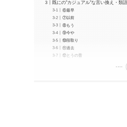
既にの”カジュアル”な言い換え・類
⑥最早
⑦以前
⑧もう
⑨今や
⑩段取り
⑪過去
⑫とうの昔