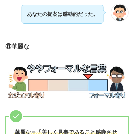
あなたの提案は感動的だった。
⑧
華麗な
華麗な＝「美しく見事であること感嘆させ