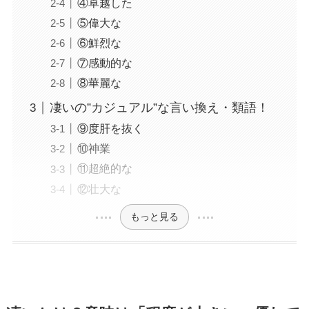
④卓越した
⑤偉大な
⑥鮮烈な
⑦感動的な
⑧華麗な
凄いの”カジュアル”な言い換え・類語！
⑨度肝を抜く
⑩神業
⑪超絶的な
⑫壮大な
もっと見る