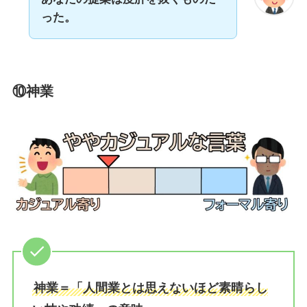
った。
⑩
神業
神業＝「人間業とは思えないほど素晴らし