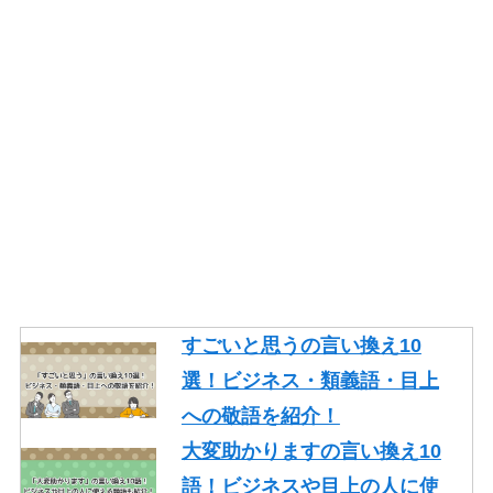
ジネスやメールで使える類語
を紹介！
一生懸命頑張るの言い換え10
語！ビジネスや面接でも使え
る類語を紹介！
そもそもの言い換え10語！ビ
ジネスやレポートで使える類
語を紹介！
ギリギリの言い換え10語！ビ
ジネスや論文で使える類語も
すごいと思うの言い換え10
紹介！
選！ビジネス・類義語・目上
忙しいの言い換え10語！ビジ
への敬語を紹介！
ネスやメールで使える丁寧な
大変助かりますの言い換え10
類語を紹介！
語！ビジネスや目上の人に使