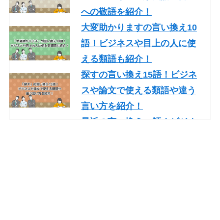
への敬語を紹介！
大変助かりますの言い換え10
語！ビジネスや目上の人に使
える類語も紹介！
探すの言い換え15語！ビジネ
スや論文で使える類語や違う
言い方を紹介！
最近の言い換え15語！ビジネ
スや論文で使える丁寧な類語
を紹介！
かっこいいの言い換え10選！
レポート・就活・ビジネスで
の使い方も紹介！
やり取りの言い換え15語！ビ