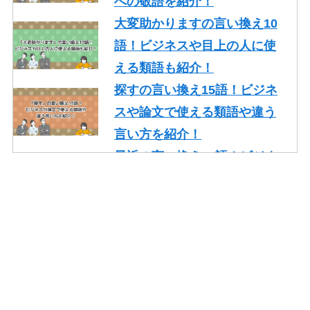
への敬語を紹介！
大変助かりますの言い換え10
語！ビジネスや目上の人に使
える類語も紹介！
探すの言い換え15語！ビジネ
スや論文で使える類語や違う
言い方を紹介！
最近の言い換え15語！ビジネ
スや論文で使える丁寧な類語
を紹介！
かっこいいの言い換え10選！
レポート・就活・ビジネスで
の使い方も紹介！
やり取りの言い換え15語！ビ