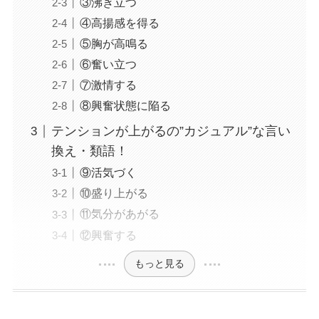
③沸き立つ
④高揚感を得る
⑤胸が高鳴る
⑥奮い立つ
⑦激情する
⑧興奮状態に陥る
テンションが上がるの”カジュアル”な言い
換え・類語！
⑨活気づく
⑩盛り上がる
⑪気分があがる
⑫興奮する
もっと見る