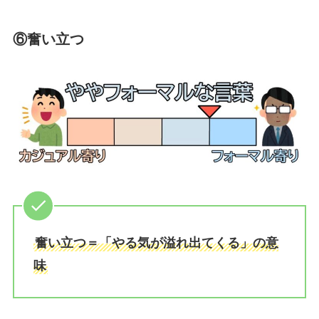
⑥奮い立つ
奮い立つ＝「やる気が溢れ出てくる」の意
味