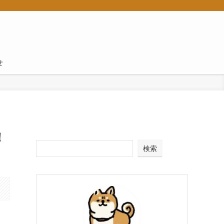
せ
！
検索