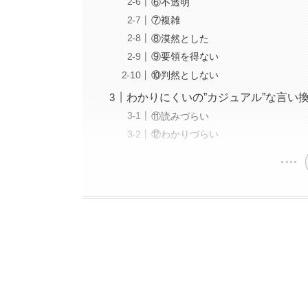
⑥不透明
⑦複雑
⑧漠然とした
⑨要領を得ない
⑩判然としない
わかりにくいの”カジュアル”な言い
⑪読みづらい
⑫わかりづらい