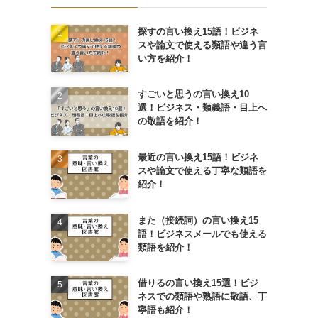
探すの言い換え15語！ビジネ
スや論文で使える類語や違う言
い方を紹介！
すごいと思うの言い換え10
選！ビジネス・類義語・目上へ
の敬語を紹介！
最近の言い換え15語！ビジネ
スや論文で使える丁寧な類語を
紹介！
また（接続詞）の言い換え15
語！ビジネスメールでも使える
類語を紹介！
借りるの言い換え15選！ビジ
ネスでの類語や熟語に敬語、丁
寧語も紹介！