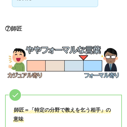
⑦師匠
師匠＝「特定の分野で教えを乞う相手」の
意味