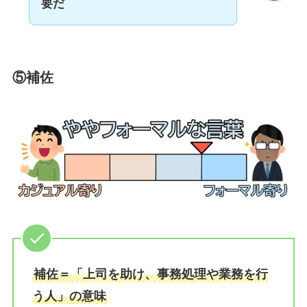
要だ
⑤
補佐
補佐＝「上司を助け、事務処理や業務を行
う人」の意味