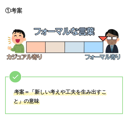
①考案
考案＝「新しい考えや工夫を生み出すこ
と」の意味