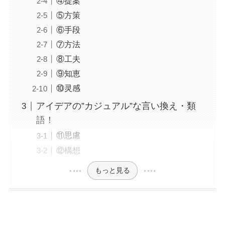
④提案
⑤方策
⑥手段
⑦方法
⑧工夫
⑨知恵
⑩灵感
アイデアの”カジュアル”な言い換え・類
語！
⑪思慮
⑫構想
もっと見る