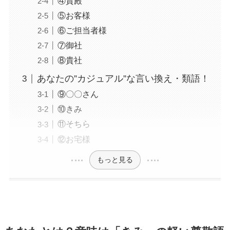
④貴殿
⑤お客様
⑥ご担当者様
⑦御社
⑧貴社
あなたの”カジュアル”な言い換え・類語！
⑨〇〇さん
⑩きみ
⑪そちら
⑫お宅様
もっと見る