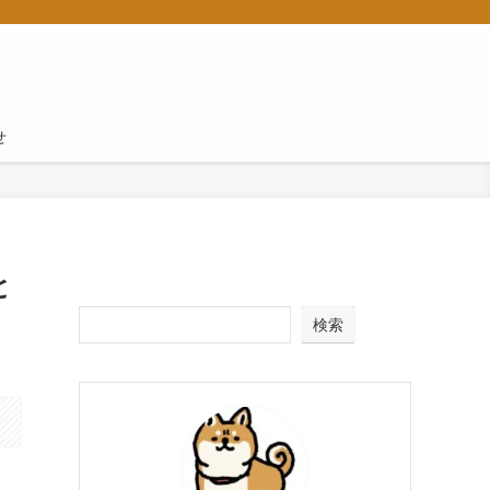
せ
と
検索