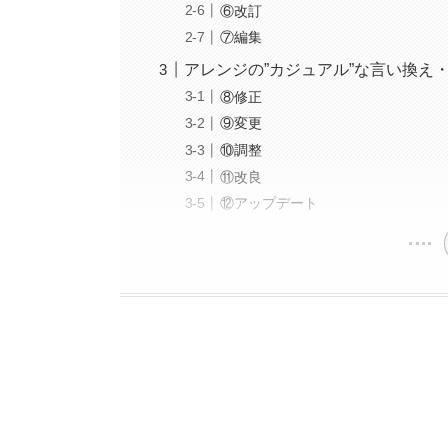
⑥改訂
⑦編集
アレンジの”カジュアル”な言い換え
⑧修正
⑨変更
⑩調整
⑪改良
⑫アップデート