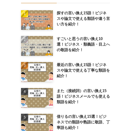
探すの言い換え15語！ビジネ
スや論文で使える類語や違う言
い方を紹介！
すごいと思うの言い換え10
選！ビジネス・類義語・目上へ
の敬語を紹介！
最近の言い換え15語！ビジネ
スや論文で使える丁寧な類語を
紹介！
また（接続詞）の言い換え15
語！ビジネスメールでも使える
類語を紹介！
借りるの言い換え15選！ビジ
ネスでの類語や熟語に敬語、丁
寧語も紹介！