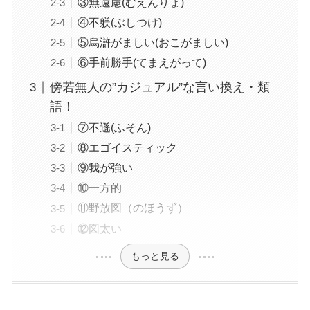
③無遠慮(むえんりょ)
④不躾(ぶしつけ)
⑤烏滸がましい(おこがましい)
⑥手前勝手(てまえがって)
傍若無人の”カジュアル”な言い換え・類
語！
⑦不遜(ふそん)
⑧エゴイスティック
⑨我が強い
⑩一方的
⑪野放図（のほうず）
⑫図太い
もっと見る