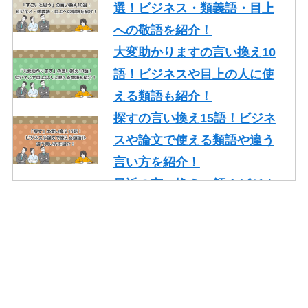
選！ビジネス・類義語・目上
への敬語を紹介！
大変助かりますの言い換え10
語！ビジネスや目上の人に使
える類語も紹介！
探すの言い換え15語！ビジネ
スや論文で使える類語や違う
言い方を紹介！
最近の言い換え15語！ビジネ
スや論文で使える丁寧な類語
を紹介！
かっこいいの言い換え10選！
レポート・就活・ビジネスで
の使い方も紹介！