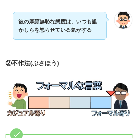
彼の厚顔無恥な態度は、いつも誰
かしらを怒らせている気がする
②不作法(ぶさほう)