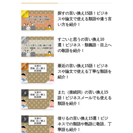
探すの言い換え15語！ビジネ
スや論文で使える類語や違う言
い方を紹介！
すごいと思うの言い換え10
選！ビジネス・類義語・目上へ
の敬語を紹介！
最近の言い換え15語！ビジネ
スや論文で使える丁寧な類語を
紹介！
また（接続詞）の言い換え15
語！ビジネスメールでも使える
類語を紹介！
借りるの言い換え15選！ビジ
ネスでの類語や熟語に敬語、丁
寧語も紹介！