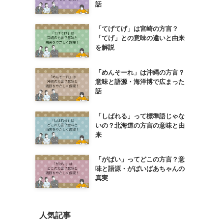
話
「てげてげ」は宮崎の方言？
「てげ」との意味の違いと由来
を解説
「めんそーれ」は沖縄の方言？
意味と語源・海洋博で広まった
話
「しばれる」って標準語じゃな
いの？北海道の方言の意味と由
来
「がばい」ってどこの方言？意
味と語源・がばいばあちゃんの
真実
人気記事