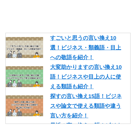
ジネスやレポートで使える類
語を紹介！
ギリギリの言い換え10語！ビ
ジネスや論文で使える類語も
すごいと思うの言い換え10
紹介！
選！ビジネス・類義語・目上
忙しいの言い換え10語！ビジ
への敬語を紹介！
ネスやメールで使える丁寧な
大変助かりますの言い換え10
類語を紹介！
語！ビジネスや目上の人に使
える類語も紹介！
探すの言い換え15語！ビジネ
スや論文で使える類語や違う
言い方を紹介！
最近の言い換え15語！ビジネ
スや論文で使える丁寧な類語