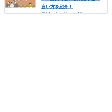
言い方を紹介！
最近の言い換え15語！ビジネ
スや論文で使える丁寧な類語
を紹介！
かっこいいの言い換え10選！
レポート・就活・ビジネスで
の使い方も紹介！
やり取りの言い換え15語！ビ
ジネスやメールで使える類語
を紹介！
一生懸命頑張るの言い換え10
語！ビジネスや面接でも使え
る類語を紹介！
そもそもの言い換え10語！ビ