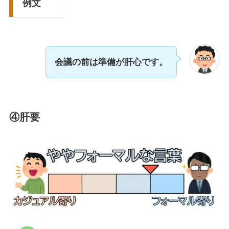
例文
会議の前は準備が肝心です。
④肝要