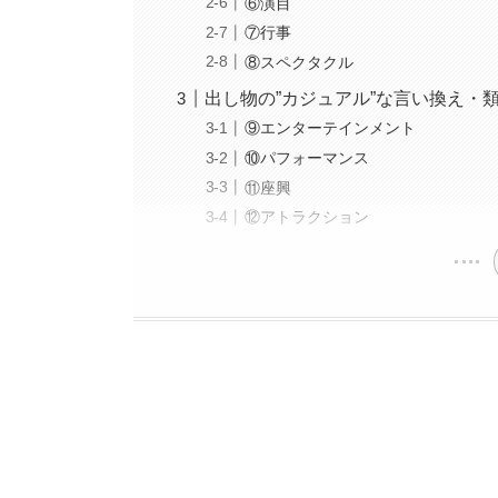
⑥演目
⑦行事
⑧スペクタクル
出し物の”カジュアル”な言い換え・
⑨エンターテインメント
⑩パフォーマンス
⑪座興
⑫アトラクション