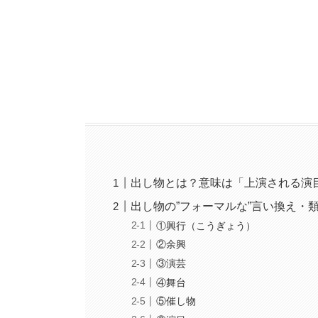
出し物とは？意味は「上演される演
出し物の”フォーマルな”言い換え・
①興行（こうぎょう）
②余興
③演芸
④舞台
⑤催し物