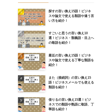
探すの言い換え15語！ビジネ
スや論文で使える類語や違う言
い方を紹介！
すごいと思うの言い換え10
選！ビジネス・類義語・目上へ
の敬語を紹介！
最近の言い換え15語！ビジネ
スや論文で使える丁寧な類語を
紹介！
また（接続詞）の言い換え15
語！ビジネスメールでも使える
類語を紹介！
借りるの言い換え15選！ビジ
ネスでの類語や熟語に敬語、丁
寧語も紹介！