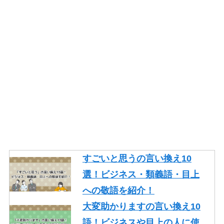
ジネスやメールで使える類語
を紹介！
一生懸命頑張るの言い換え10
語！ビジネスや面接でも使え
る類語を紹介！
そもそもの言い換え10語！ビ
ジネスやレポートで使える類
語を紹介！
ギリギリの言い換え10語！ビ
ジネスや論文で使える類語も
すごいと思うの言い換え10
紹介！
選！ビジネス・類義語・目上
忙しいの言い換え10語！ビジ
への敬語を紹介！
ネスやメールで使える丁寧な
大変助かりますの言い換え10
類語を紹介！
語！ビジネスや目上の人に使