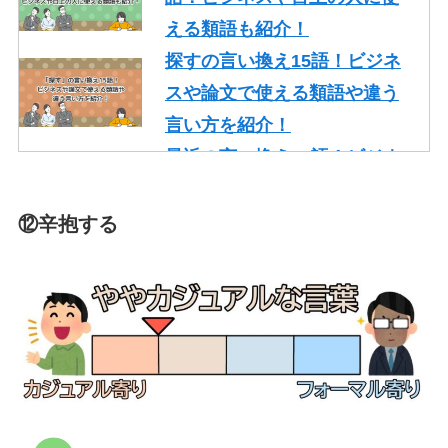
える類語も紹介！
探すの言い換え15語！ビジネ
スや論文で使える類語や違う
言い方を紹介！
最近の言い換え15語！ビジネ
スや論文で使える丁寧な類語
を紹介！
⑫辛抱する
かっこいいの言い換え10選！
レポート・就活・ビジネスで
の使い方も紹介！
やり取りの言い換え15語！ビ
ジネスやメールで使える類語
を紹介！
一生懸命頑張るの言い換え10