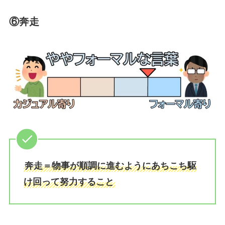
⑥奔走
奔走＝物事が順調に進むようにあちこち駆
け回って努力すること