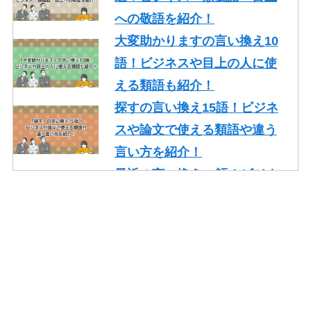
への敬語を紹介！
大変助かりますの言い換え10
語！ビジネスや目上の人に使
える類語も紹介！
探すの言い換え15語！ビジネ
スや論文で使える類語や違う
言い方を紹介！
最近の言い換え15語！ビジネ
スや論文で使える丁寧な類語
を紹介！
かっこいいの言い換え10選！
レポート・就活・ビジネスで
の使い方も紹介！
やり取りの言い換え15語！ビ