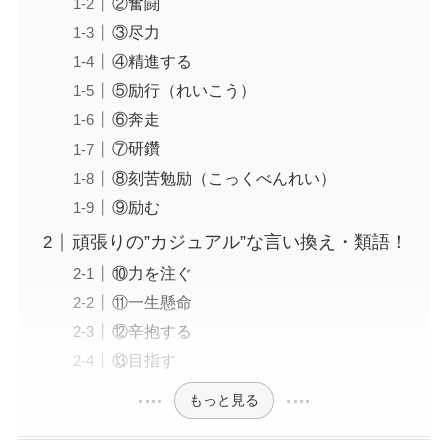
②奮闘
③尽力
④精進する
⑤励行（れいこう）
⑥奔走
⑦研鑽
⑧刻苦勉励（こっくべんれい）
⑨励む
頑張りの”カジュアル”な言い換え・類語！
⑩力を注ぐ
⑪一生懸命
⑫辛抱する
⑬目指す
もっと見る