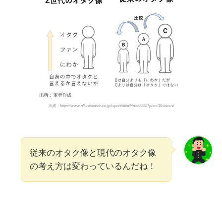
出典：https://www.nli-research.co.jp/report/detail/id=63828?pno=3&site=nli
従来のオタク像と現代のオタク像
の考え方は変わっているんだね！