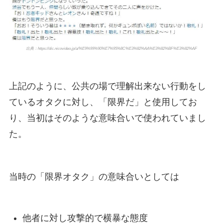
出典：https://dic.nicovideo.jp/a/%E9%99%90%E7%95%8C%E3%82%AA%E3%82%BF%E3%82%AF
上記のように、公共の場で理解出来ない行動をし
ているオタクに対し、「限界だ」と使用してお
り、当初はそのような意味合いで使われていまし
た。
当時の「限界オタク」の意味合いとしては
他者に対し攻撃的で横暴な態度