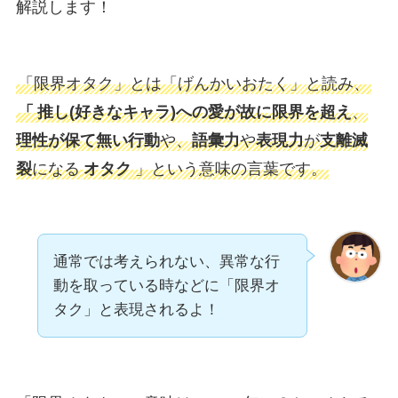
解説します！
「限界オタク」とは「げんかいおたく」と読み、
「
推し(好きなキャラ)への愛が故に限界を超え
、
理性が保て無い行動
や、
語彙力
や
表現力
が
支離滅
裂
になる
オタク
」という意味の言葉です。
通常では考えられない、異常な行
動を取っている時などに「限界オ
タク」と表現されるよ！