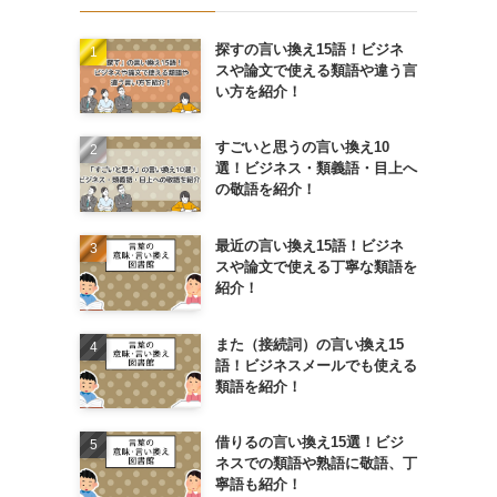
探すの言い換え15語！ビジネ
スや論文で使える類語や違う言
い方を紹介！
すごいと思うの言い換え10
選！ビジネス・類義語・目上へ
の敬語を紹介！
最近の言い換え15語！ビジネ
スや論文で使える丁寧な類語を
紹介！
また（接続詞）の言い換え15
語！ビジネスメールでも使える
類語を紹介！
借りるの言い換え15選！ビジ
ネスでの類語や熟語に敬語、丁
寧語も紹介！