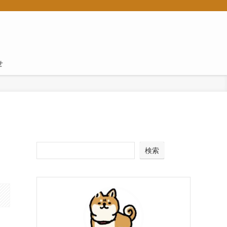
せ
も
検索