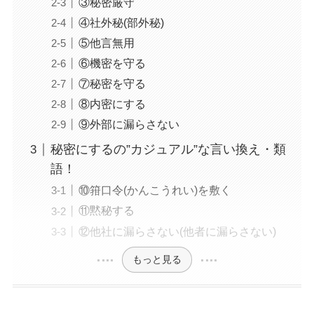
③秘密厳守
④社外秘(部外秘)
⑤他言無用
⑥機密を守る
⑦秘密を守る
⑧内密にする
⑨外部に漏らさない
秘密にするの”カジュアル”な言い換え・類
語！
⑩箝口令(かんこうれい)を敷く
⑪黙秘する
⑫他社に漏らさない(他者に漏らさない)
もっと見る