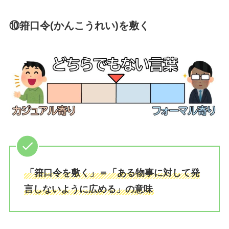
⑩箝口令(かんこうれい)を敷く
「箝口令を敷く」＝「ある物事に対して発
言しないように広める」の意味