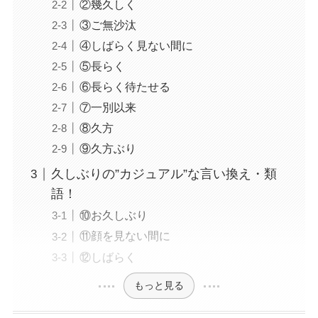
②幾久しく
③ご無沙汰
④しばらく見ない間に
⑤長らく
⑥長らく待たせる
⑦一別以来
⑧久方
⑨久方ぶり
久しぶりの”カジュアル”な言い換え・類
語！
⑩お久しぶり
⑪顔を見ない間に
⑫しばらく
もっと見る