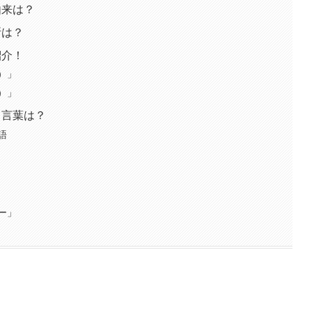
由来は？
所は？
紹介！
）」
）」
る言葉は？
語
ー」