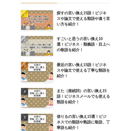
探すの言い換え15語！ビジネ
スや論文で使える類語や違う言
い方を紹介！
すごいと思うの言い換え10
選！ビジネス・類義語・目上へ
の敬語を紹介！
最近の言い換え15語！ビジネ
スや論文で使える丁寧な類語を
紹介！
また（接続詞）の言い換え15
語！ビジネスメールでも使える
類語を紹介！
借りるの言い換え15選！ビジ
ネスでの類語や熟語に敬語、丁
寧語も紹介！