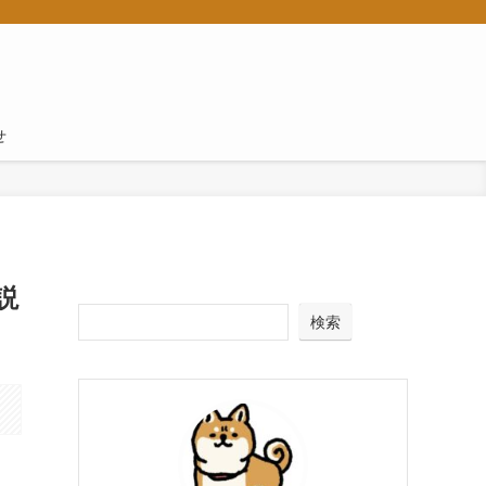
せ
説
検索