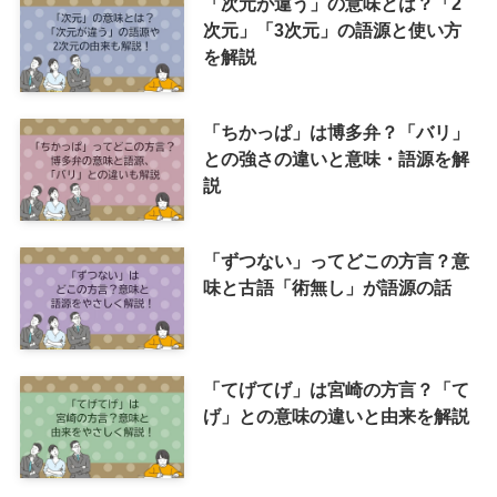
「次元が違う」の意味とは？「2
次元」「3次元」の語源と使い方
を解説
「ちかっぱ」は博多弁？「バリ」
との強さの違いと意味・語源を解
説
「ずつない」ってどこの方言？意
味と古語「術無し」が語源の話
「てげてげ」は宮崎の方言？「て
げ」との意味の違いと由来を解説