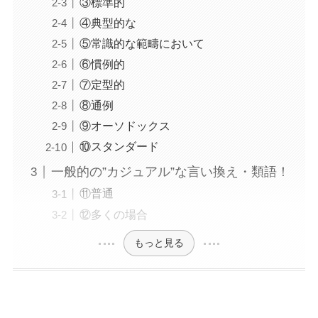
③標準的
④典型的な
⑤常識的な範疇において
⑥慣例的
⑦定型的
⑧通例
⑨オーソドックス
⑩スタンダード
一般的の”カジュアル”な言い換え・類語！
⑪普通
⑫多くの場合
もっと見る