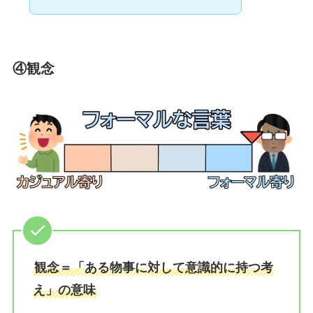
④観念
観念＝「ある物事に対して意識的に持つ考
え」の意味