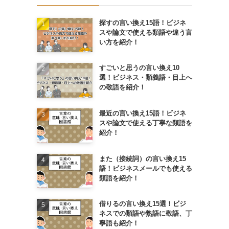
探すの言い換え15語！ビジネ
スや論文で使える類語や違う言
い方を紹介！
すごいと思うの言い換え10
選！ビジネス・類義語・目上へ
の敬語を紹介！
最近の言い換え15語！ビジネ
スや論文で使える丁寧な類語を
紹介！
また（接続詞）の言い換え15
語！ビジネスメールでも使える
類語を紹介！
借りるの言い換え15選！ビジ
ネスでの類語や熟語に敬語、丁
寧語も紹介！