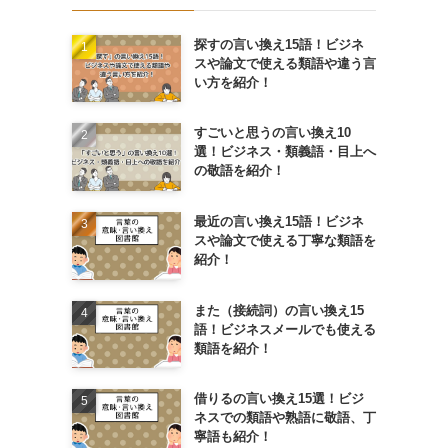
探すの言い換え15語！ビジネ
スや論文で使える類語や違う言
い方を紹介！
すごいと思うの言い換え10
選！ビジネス・類義語・目上へ
の敬語を紹介！
最近の言い換え15語！ビジネ
スや論文で使える丁寧な類語を
紹介！
また（接続詞）の言い換え15
語！ビジネスメールでも使える
類語を紹介！
借りるの言い換え15選！ビジ
ネスでの類語や熟語に敬語、丁
寧語も紹介！