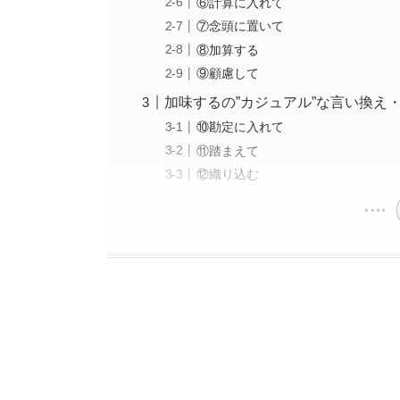
⑥計算に入れて
⑦念頭に置いて
⑧加算する
⑨顧慮して
加味するの”カジュアル”な言い換え
⑩勘定に入れて
⑪踏まえて
⑫織り込む