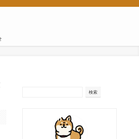
せ
！
検索