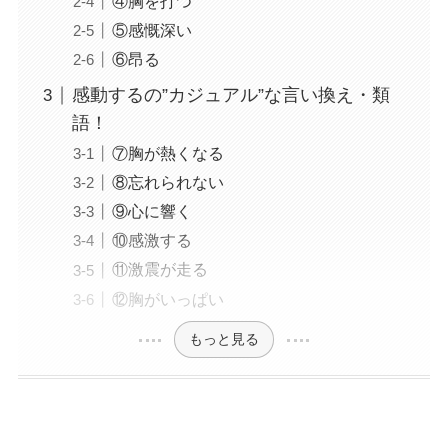
④胸を打つ
⑤感慨深い
⑥昂る
感動するの”カジュアル”な言い換え・類
語！
⑦胸が熱くなる
⑧忘れられない
⑨心に響く
⑩感激する
⑪激震が走る
⑫胸がいっぱい
もっと見る