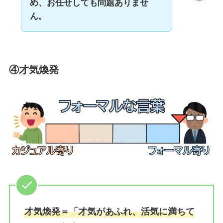
め、お任せしても
問題ありませ
ん。
④才気煥発
才気煥発＝「才気があふれ、活気に満ちて