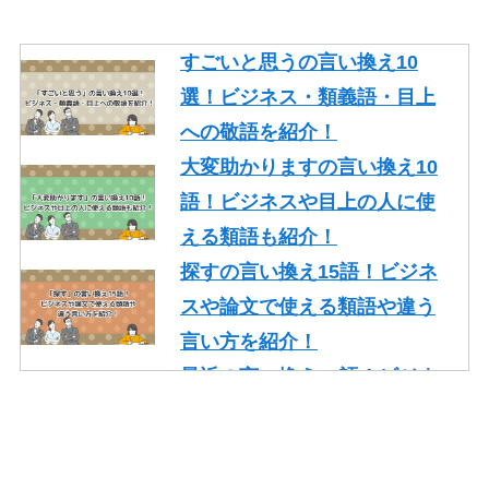
すごいと思うの言い換え10
選！ビジネス・類義語・目上
への敬語を紹介！
大変助かりますの言い換え10
語！ビジネスや目上の人に使
える類語も紹介！
探すの言い換え15語！ビジネ
スや論文で使える類語や違う
言い方を紹介！
最近の言い換え15語！ビジネ
スや論文で使える丁寧な類語
を紹介！
かっこいいの言い換え10選！