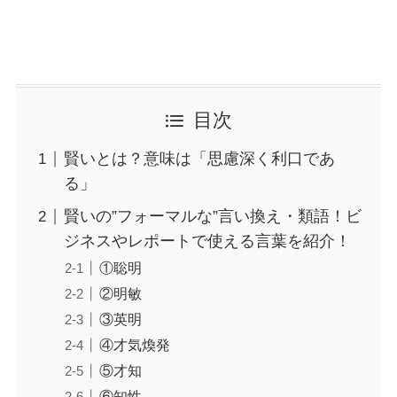
目次
賢いとは？意味は「思慮深く利口であ
る」
賢いの”フォーマルな”言い換え・類語！ビ
ジネスやレポートで使える言葉を紹介！
①聡明
②明敏
③英明
④才気煥発
⑤才知
⑥知性