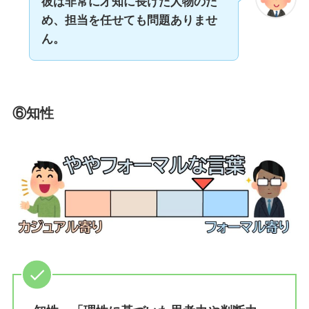
彼は非常に才知に長けた人物のた
め、担当を任せても
問題ありませ
ん。
⑥知性