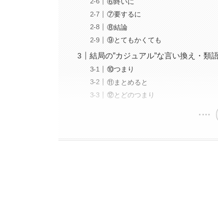
⑥終いに
⑦要するに
⑧結論
⑨とてもかくても
結局の”カジュアル”な言い換え・類
⑩つまり
⑪まとめると
⑫とどのつまり