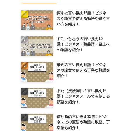
探すの言い換え15語！ビジネ
スや論文で使える類語や違う言
い方を紹介！
すごいと思うの言い換え10
選！ビジネス・類義語・目上へ
の敬語を紹介！
最近の言い換え15語！ビジネ
スや論文で使える丁寧な類語を
紹介！
また（接続詞）の言い換え15
語！ビジネスメールでも使える
類語を紹介！
借りるの言い換え15選！ビジ
ネスでの類語や熟語に敬語、丁
寧語も紹介！