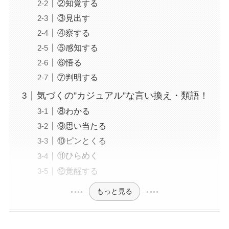
②知覚する
③見出す
④察する
⑤感知する
⑥悟る
⑦判明する
気づくの”カジュアル”な言い換え・類語！
⑧わかる
⑨思い当たる
⑩ピンとくる
⑪ひらめく
⑫覚醒する
もっと見る