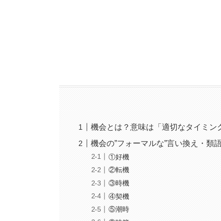
機会とは？意味は「適切なタイミン
機会の”フォーマルな”言い換え・類
①好機
②転機
③時機
④契機
⑤潮時