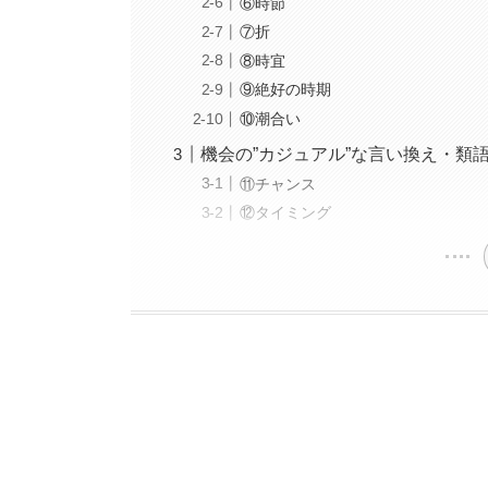
⑥時節
⑦折
⑧時宜
⑨絶好の時期
⑩潮合い
機会の”カジュアル”な言い換え・類
⑪チャンス
⑫タイミング