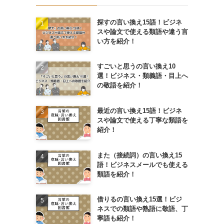
探すの言い換え15語！ビジネ
スや論文で使える類語や違う言
い方を紹介！
すごいと思うの言い換え10
選！ビジネス・類義語・目上へ
の敬語を紹介！
最近の言い換え15語！ビジネ
スや論文で使える丁寧な類語を
紹介！
また（接続詞）の言い換え15
語！ビジネスメールでも使える
類語を紹介！
借りるの言い換え15選！ビジ
ネスでの類語や熟語に敬語、丁
寧語も紹介！