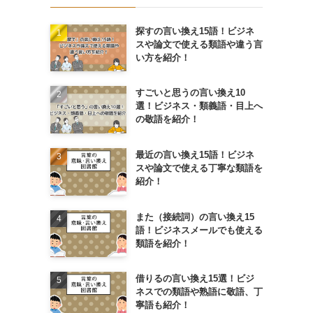
探すの言い換え15語！ビジネ
スや論文で使える類語や違う言
い方を紹介！
すごいと思うの言い換え10
選！ビジネス・類義語・目上へ
の敬語を紹介！
最近の言い換え15語！ビジネ
スや論文で使える丁寧な類語を
紹介！
また（接続詞）の言い換え15
語！ビジネスメールでも使える
類語を紹介！
借りるの言い換え15選！ビジ
ネスでの類語や熟語に敬語、丁
寧語も紹介！