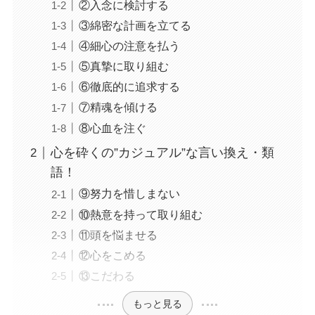
②入念に検討する
③綿密な計画を立てる
④細心の注意を払う
⑤真摯に取り組む
⑥徹底的に追求する
⑦精魂を傾ける
⑧心血を注ぐ
心を砕くの”カジュアル”な言い換え・類
語！
⑨努力を惜しまない
⑩熱意を持って取り組む
⑪頭を悩ませる
⑫心をこめる
⑬こだわる
もっと見る