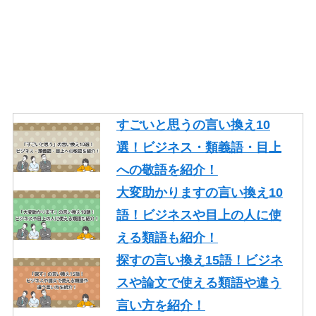
る類語を紹介！
そもそもの言い換え10語！ビ
ジネスやレポートで使える類
語を紹介！
ギリギリの言い換え10語！ビ
ジネスや論文で使える類語も
すごいと思うの言い換え10
紹介！
選！ビジネス・類義語・目上
忙しいの言い換え10語！ビジ
への敬語を紹介！
ネスやメールで使える丁寧な
大変助かりますの言い換え10
類語を紹介！
語！ビジネスや目上の人に使
える類語も紹介！
探すの言い換え15語！ビジネ
スや論文で使える類語や違う
言い方を紹介！