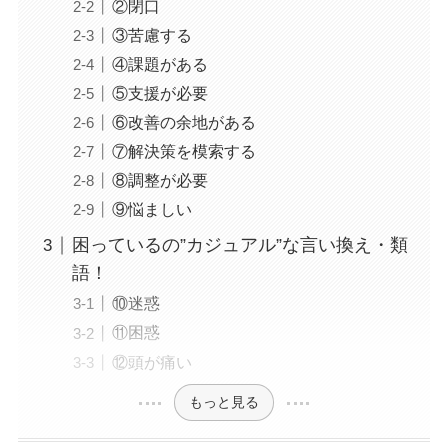
②閉口
③苦慮する
④課題がある
⑤支援が必要
⑥改善の余地がある
⑦解決策を模索する
⑧調整が必要
⑨悩ましい
困っているの”カジュアル”な言い換え・類
語！
⑩迷惑
⑪困惑
⑫頭が痛い
もっと見る