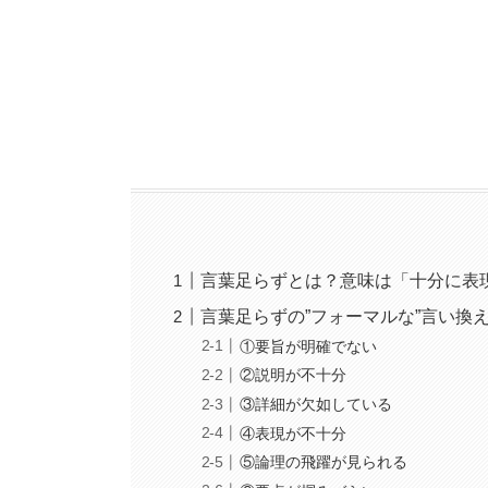
言葉足らずとは？意味は「十分に表
言葉足らずの”フォーマルな”言い換
①要旨が明確でない
②説明が不十分
③詳細が欠如している
④表現が不十分
⑤論理の飛躍が見られる