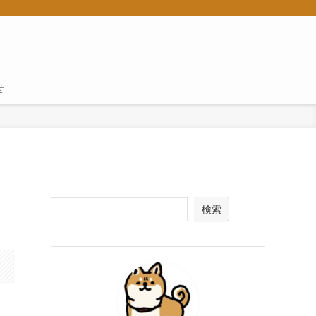
せ
！
検索