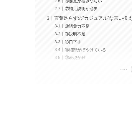
⑥要点が掴みづらい
⑦補足説明が必要
言葉足らずの”カジュアル”な言い換
⑧語彙力不足
⑨説明不足
⑩口下手
⑪細部がぼやけている
⑫表現が雑