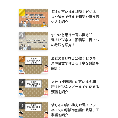
探すの言い換え15語！ビジネ
スや論文で使える類語や違う言
い方を紹介！
すごいと思うの言い換え10
選！ビジネス・類義語・目上へ
の敬語を紹介！
最近の言い換え15語！ビジネ
スや論文で使える丁寧な類語を
紹介！
また（接続詞）の言い換え15
語！ビジネスメールでも使える
類語を紹介！
借りるの言い換え15選！ビジ
ネスでの類語や熟語に敬語、丁
寧語も紹介！