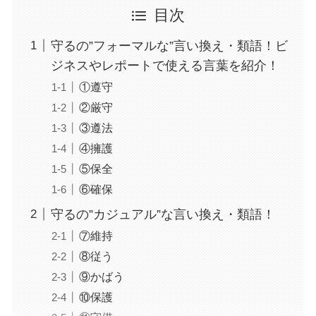
目次
守るの”フォーマルな”言い換え・類語！ビ
ジネスやレポートで使える言葉を紹介！
①遵守
②厳守
③遵法
④擁護
⑤保全
⑥確保
守るの”カジュアル”な言い換え・類語！
⑦維持
⑧従う
⑨かばう
⑩保護