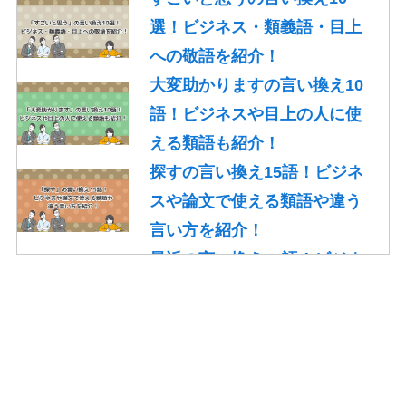
選！ビジネス・類義語・目上
への敬語を紹介！
大変助かりますの言い換え10
語！ビジネスや目上の人に使
える類語も紹介！
探すの言い換え15語！ビジネ
スや論文で使える類語や違う
言い方を紹介！
最近の言い換え15語！ビジネ
スや論文で使える丁寧な類語
を紹介！
かっこいいの言い換え10選！
レポート・就活・ビジネスで
の使い方も紹介！