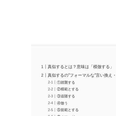
真似するとは？意味は「模倣する」
真似するの”フォーマルな”言い換え
①踏襲する
②模範とする
③追随する
④倣う
⑤規範とする