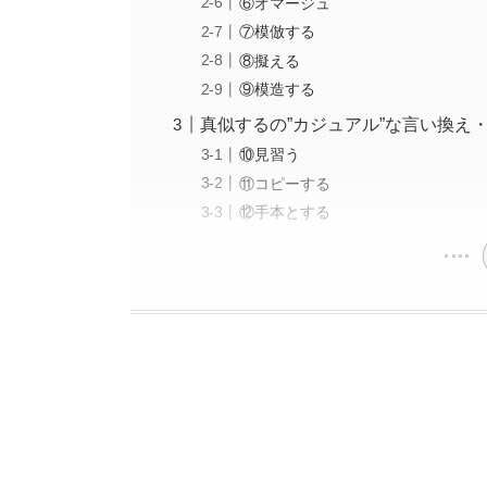
⑥オマージュ
⑦模倣する
⑧擬える
⑨模造する
真似するの”カジュアル”な言い換え
⑩見習う
⑪コピーする
⑫手本とする