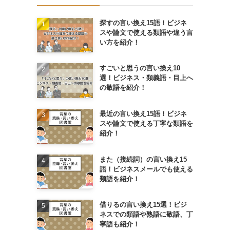
探すの言い換え15語！ビジネ
スや論文で使える類語や違う言
い方を紹介！
すごいと思うの言い換え10
選！ビジネス・類義語・目上へ
の敬語を紹介！
最近の言い換え15語！ビジネ
スや論文で使える丁寧な類語を
紹介！
また（接続詞）の言い換え15
語！ビジネスメールでも使える
類語を紹介！
借りるの言い換え15選！ビジ
ネスでの類語や熟語に敬語、丁
寧語も紹介！