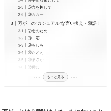
④事前対策として
⑤念を押して
⑥万万一
万が一の”カジュアル”な言い換え・類語！
⑦念のため
⑧一応
⑨もしも
⑩たとえ
⑪まさか
⑫稀に
もっと見る