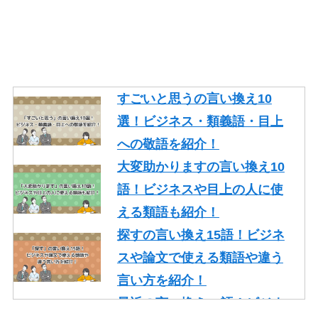
すごいと思うの言い換え10
選！ビジネス・類義語・目上
への敬語を紹介！
大変助かりますの言い換え10
語！ビジネスや目上の人に使
える類語も紹介！
探すの言い換え15語！ビジネ
スや論文で使える類語や違う
言い方を紹介！
最近の言い換え15語！ビジネ