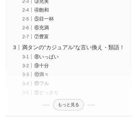
③充実
④飽和
⑤目一杯
⑥充満
⑦豊富
満タンの”カジュアル”な言い換え・類語！
⑧いっぱい
⑨十分
⑩満々
⑪フル
⑫どっさり
もっと見る