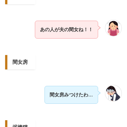
あの人が夫の間女ね！！
間女房
間女房みつけたわ…