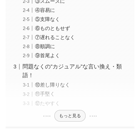
③スムーズに
④容易に
⑤支障なく
⑥ものともせず
⑦遅れることなく
⑧順調に
⑨首尾よく
問題なくの”カジュアル”な言い換え・類
語！
⑩差し障りなく
⑪手堅く
⑫たやすく
もっと見る