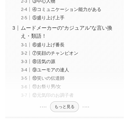
③中心人物
④コミュニケーション能力がある
⑤盛り上げ上手
ムードメーカーの”カジュアル”な言い換
え・類語！
⑥盛り上げ番長
⑦笑顔のチャンピオン
⑧活気の源
⑨ユーモアの達人
⑩笑いの伝道師
⑪お祭り男/女
⑫元気印のお調子者
もっと見る