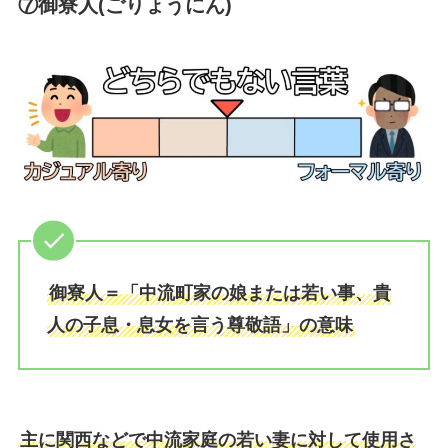
⑦御寮人(ごりょうにん)
御寮人＝「中流町家の娘または若い事、貴
人の子息・息女を言う尊敬語」の意味
主に関西などで中流家庭の若い妻に対して使用さ