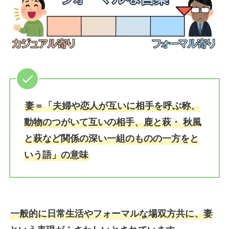
妻＝「夫婦や恋人が互いに相手を呼ぶ称、
動物のつがいて互いの相手、鹿と萩・ 秋風
と萩など関係の深い一組のものの一方をと
いう語」の意味
一般的に日常生活やフォーマルな場双方共に、妻