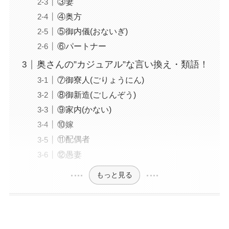
③妻
④奥方
⑤御内儀(おないぎ)
⑥パートナー
奥さんの”カジュアル”な言い換え・類語！
⑦御寮人(ごりょうにん)
⑧御新造(ごしんぞう)
⑨家内(かない)
⑩嫁
⑪配偶者
⑫愚妻
もっと見る