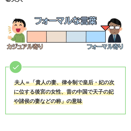
夫人＝「貴人の妻、律令制で皇后・妃の次
に位する後宮の女性、昔の中国で天子の妃
や諸侯の妻などの称」の意味