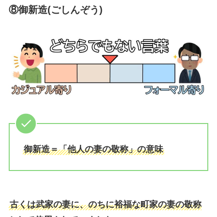
⑧御新造(ごしんぞう)
御新造＝「他人の妻の敬称」の意味
古くは武家の妻に、のちに裕福な町家の妻の敬称