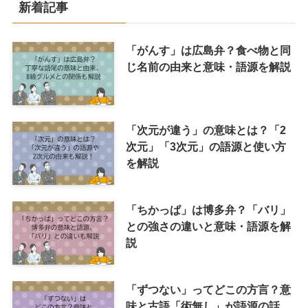
新着記事
「がんす」は広島弁？食べ物と同
じ名前の由来と意味・語源を解説
「次元が違う」の意味とは？「2
次元」「3次元」の語源と使い方
を解説
「ちかっぱ」は博多弁？「バリ」
との強さの違いと意味・語源を解
説
「ずつない」ってどこの方言？意
味と古語「術無し」が語源の話