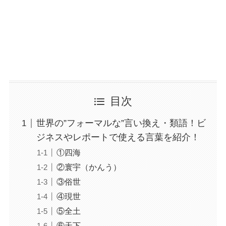
目次
世界の”フォーマルな”言い換え・類語！ビ
ジネスやレポートで使える言葉を紹介！
①四海
②寰宇（かんう）
③俗世
④現世
⑤全土
⑥天下