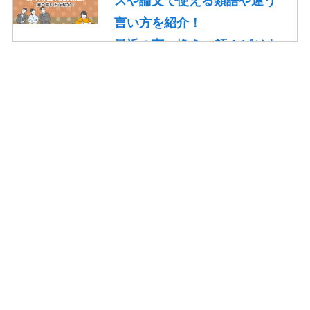
スや論文で使える類語や違う
言い方を紹介！
最近の言い換え15語！ビジネ
スや論文で使える丁寧な類語
を紹介！
かっこいいの言い換え10選！
レポート・就活・ビジネスで
の使い方も紹介！
やり取りの言い換え15語！ビ
ジネスやメールで使える類語
を紹介！
一生懸命頑張るの言い換え10
語！ビジネスや面接でも使え
る類語を紹介！