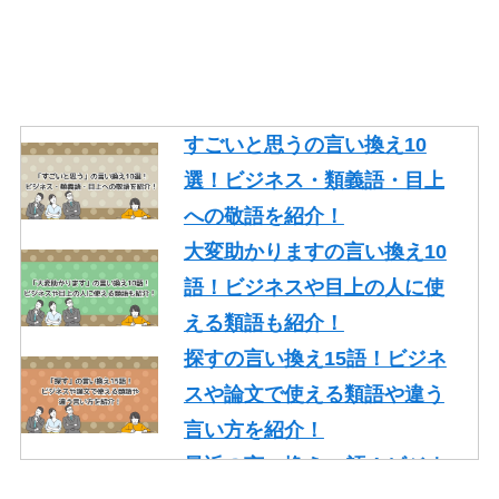
そもそもの言い換え10語！ビ
ジネスやレポートで使える類
語を紹介！
ギリギリの言い換え10語！ビ
ジネスや論文で使える類語も
すごいと思うの言い換え10
紹介！
選！ビジネス・類義語・目上
忙しいの言い換え10語！ビジ
への敬語を紹介！
ネスやメールで使える丁寧な
大変助かりますの言い換え10
類語を紹介！
語！ビジネスや目上の人に使
える類語も紹介！
探すの言い換え15語！ビジネ
スや論文で使える類語や違う
言い方を紹介！
最近の言い換え15語！ビジネ