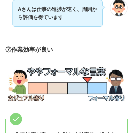
Aさんは仕事の進捗が速く、
周囲
か
ら評価
を得ています
⑦作業効率が良い