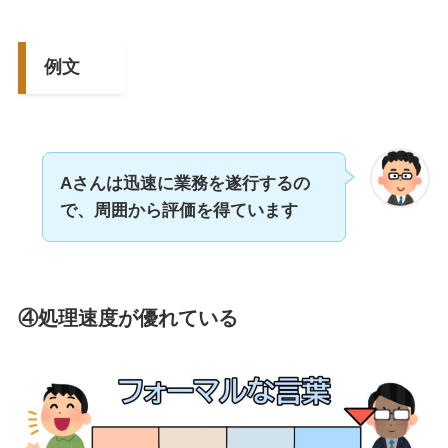
例文
Aさんは迅速に業務を遂行するの
で、
周囲
から評価
を得ています
④処理速度が優れている