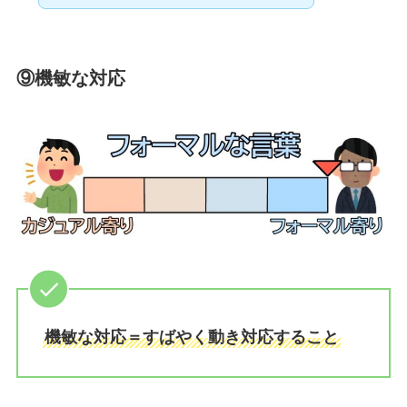
⑨機敏な対応
機敏な対応＝すばやく動き対応すること