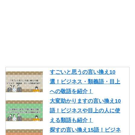
一生懸命頑張るの言い換え10
語！ビジネスや面接でも使え
る類語を紹介！
そもそもの言い換え10語！ビ
ジネスやレポートで使える類
語を紹介！
ギリギリの言い換え10語！ビ
ジネスや論文で使える類語も
すごいと思うの言い換え10
紹介！
選！ビジネス・類義語・目上
忙しいの言い換え10語！ビジ
への敬語を紹介！
ネスやメールで使える丁寧な
大変助かりますの言い換え10
類語を紹介！
語！ビジネスや目上の人に使
える類語も紹介！
探すの言い換え15語！ビジネ