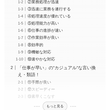
②業務処理が迅速
③迅速に業務を遂行する
④処理速度が優れている
⑤処理能力が高い
⑥仕事の進捗が速い
⑦作業効率が良い
⑧効率的
⑨機敏な対応
⑩速やかな対応
「仕事が早い」の”カジュアル”な言い換
え・類語！
⑪手際が良い
⑫スピーディー
⑬素早くこなす
もっと見る