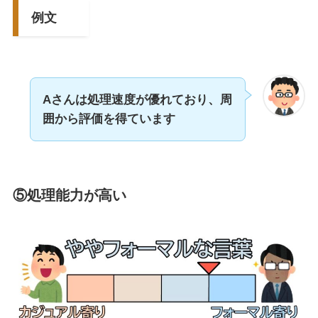
例文
Aさんは処理速度が優れており、
周
囲
から評価
を得ています
⑤処理能力が高い